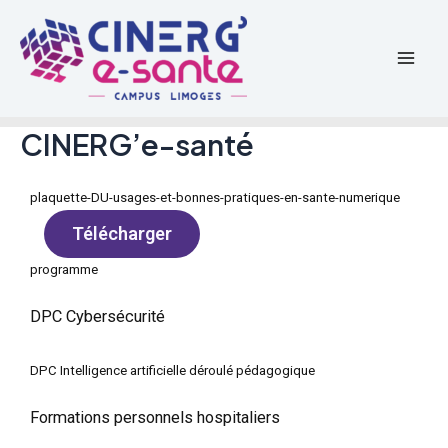
Aller
Mai
au
Men
contenu
CINERG’e-santé
plaquette-DU-usages-et-bonnes-pratiques-en-sante-numerique
Télécharger
programme
DPC Cybersécurité
DPC Intelligence artificielle déroulé pédagogique
Formations personnels hospitaliers