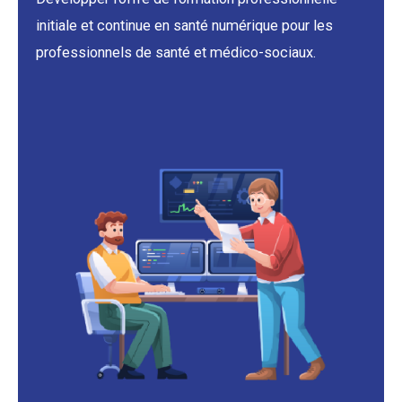
o
o
u
n
r
n
Action 1
s
e
Développer l’offre de formation professionnelle
a
l
initiale et continue en santé numérique pour les
d
s
professionnels de santé et médico-sociaux.
a
s
p
u
t
r
é
l
s
e
.
t
e
r
r